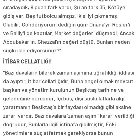
sıradaydık, 9 puan fark vardı. Şu an fark 35. Kötüye
gidiş var. Beş futbolcu almışız, ikisi iyi çıkmamış.
Olabilir. Gönderiyorum dediğin gün; Onana’yı, Rosier’i
ve Bailly’i de kaptılar. Market değerleri düşmedi. Ancak
Aboubakar’ın, Ghezzal’ın değeri düştü. Bunları neden
suçlu ilan ediyorsunuz?”
İTİBAR CELLATLIĞI!
“Bazı davaların bilerek zaman aşımına uğratıldığı iddiası
da ayıptır, itibar cellatlığıdır. Buna engel olmak mevcut
başkan ve yönetim kurulunun Beşiktaş tarihine ve
geleneğine borcudur. İçi boş, dışı süslü laflarla algı
yaratmanın Beşiktaş’a bir faydası olmadığı gibi aksine
zararı vardır. Bazı davalara ‘zaman aşımı’ kararı verildiği
doğrudur. Bunlarla ilgili istinafa gidilmiştir. Eski
yönetimlere suç atfetmek gerekiyorsa bunun