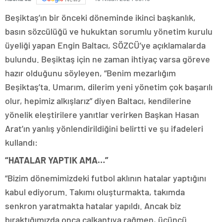
Beşiktaş’ın bir önceki döneminde ikinci başkanlık,
basın sözcülüğü ve hukuktan sorumlu yönetim kurulu
üyeliği yapan Engin Baltacı, SÖZCÜ’ye açıklamalarda
bulundu. Beşiktaş için ne zaman ihtiyaç varsa göreve
hazır olduğunu söyleyen, “Benim mezarlığım
Beşiktaş’ta. Umarım, dilerim yeni yönetim çok başarılı
olur, hepimiz alkışlarız” diyen Baltacı, kendilerine
yönelik eleştirilere yanıtlar verirken Başkan Hasan
Arat’ın yanlış yönlendirildiğini belirtti ve şu ifadeleri
kullandı:
“HATALAR YAPTIK AMA…”
“Bizim dönemimizdeki futbol aklının hatalar yaptığını
kabul ediyorum. Takımı oluşturmakta, takımda
senkron yaratmakta hatalar yapıldı. Ancak biz
bıraktığımızda onca çalkantıya rağmen, üçüncü