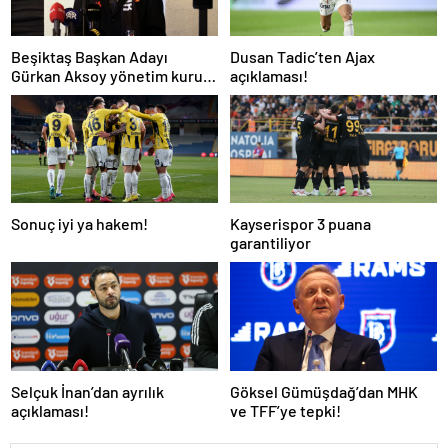
Beşiktaş Başkan Adayı
Dusan Tadic’ten Ajax
Gürkan Aksoy yönetim kurulu
açıklaması!
listesini tanıttı
Sonuç iyi ya hakem!
Kayserispor 3 puana
garantiliyor
Selçuk İnan’dan ayrılık
Göksel Gümüşdağ’dan MHK
açıklaması!
ve TFF’ye tepki!