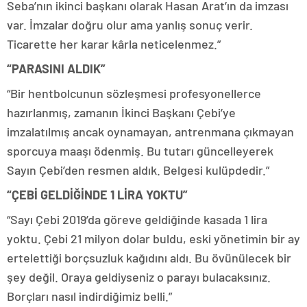
Seba’nın ikinci başkanı olarak Hasan Arat’ın da imzası
var. İmzalar doğru olur ama yanlış sonuç verir.
Ticarette her karar kârla neticelenmez.”
“PARASINI ALDIK”
“Bir hentbolcunun sözleşmesi profesyonellerce
hazırlanmış, zamanın İkinci Başkanı Çebi’ye
imzalatılmış ancak oynamayan, antrenmana çıkmayan
sporcuya maaşı ödenmiş. Bu tutarı güncelleyerek
Sayın Çebi’den resmen aldık. Belgesi kulüpdedir.”
“ÇEBİ GELDİĞİNDE 1 LİRA YOKTU”
“Sayı Çebi 2019’da göreve geldiğinde kasada 1 lira
yoktu. Çebi 21 milyon dolar buldu, eski yönetimin bir ay
ertelettiği borçsuzluk kağıdını aldı. Bu övünülecek bir
şey değil. Oraya geldiyseniz o parayı bulacaksınız.
Borçları nasıl indirdiğimiz belli.”