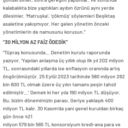
kalabalıkta bize yaptıkları ayıbın özrünü aynı yerde
dilesinler. ‘Matruşka’, ‘çökmüş’ söylemleri Beşiktaş
asaletine yakışmıyor. Her gelen yönetim önceki
yönetimlerin de namusunu korusun.”
“30 MİLYON AZ FAİZ ÖDEDİK”
“Tüpraş konusunda… Denetim kurulu raporunda
yazıyor. ‘Yapılan anlaşma üç yıllık olup ilk yıl 202 milyon
TL, sonrasındaki yıllarda ise enflasyon oranında artış
öngörülmüştür. 25 Eylül 2023 tarihinde 580 milyon 262
bin 600 TL olmak üzere üç yılın tamamı peşin tahsil
edilmiştir…’ Demek ki her yıla 190 milyon TL düşüyor.
Bu, bizim dönemimizin parası. Geriye yaklaşık 400
milyon TL kalır. 30 Kasım’da yani genel kuruldan birkaç
gün önce 421
milyon 579 bin 565 TL konsorsiyum kredi-ana para ve