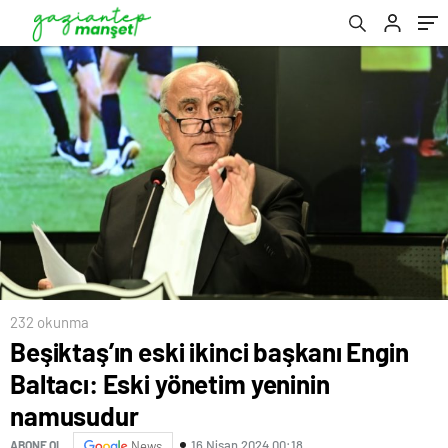
232 okunma
Beşiktaş’ın eski ikinci başkanı Engin
Baltacı: Eski yönetim yeninin
namusudur
16 Nisan 2024 00:18
ABONE OL
News