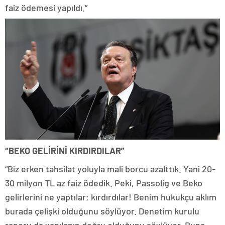
faiz ödemesi yapıldı.”
“BEKO GELİRİNİ KIRDIRDILAR”
“Biz erken tahsilat yoluyla mali borcu azalttık. Yani 20-
30 milyon TL az faiz ödedik. Peki, Passolig ve Beko
gelirlerini ne yaptılar; kırdırdılar! Benim hukukçu aklım
burada çelişki olduğunu söylüyor. Denetim kurulu
raporu da yapılanın doğru olduğunu söylüyor. Buna