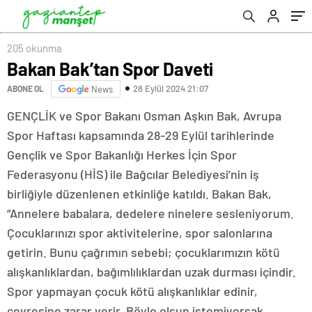
205 okunma
Bakan Bak’tan Spor Daveti
28 Eylül 2024 21:07
ABONE OL
News
GENÇLİK ve Spor Bakanı Osman Aşkın Bak, Avrupa
Spor Haftası kapsamında 28-29 Eylül tarihlerinde
Gençlik ve Spor Bakanlığı Herkes İçin Spor
Federasyonu (HİS) ile Bağcılar Belediyesi’nin iş
birliğiyle düzenlenen etkinliğe katıldı. Bakan Bak,
“Annelere babalara, dedelere ninelere sesleniyorum.
Çocuklarınızı spor aktivitelerine, spor salonlarına
getirin. Bunu çağrımın sebebi; çocuklarımızın kötü
alışkanlıklardan, bağımlılıklardan uzak durması içindir.
Spor yapmayan çocuk kötü alışkanlıklar edinir,
çevresine zarar verir. Böyle olsun istemiyorsak