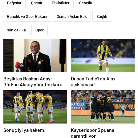
Bağcılar
Çocuk
Etkinlikler
Gençlik
Gençlik ve Spor Bakanı
Osman Aşkın Bak
Sağlık
son dakika
Spor
Beşiktaş Başkan Adayı
Dusan Tadic’ten Ajax
Gürkan Aksoy yönetim kurulu
açıklaması!
listesini tanıttı
Sonuç iyi ya hakem!
Kayserispor 3 puana
garantiliyor