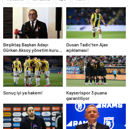
Beşiktaş Başkan Adayı
Dusan Tadic’ten Ajax
Gürkan Aksoy yönetim kurulu
açıklaması!
listesini tanıttı
Sonuç iyi ya hakem!
Kayserispor 3 puana
garantiliyor