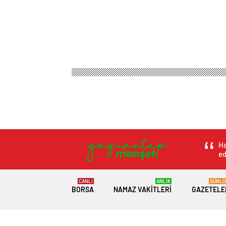
Ha
ed
CANLI
ANLIK
GÜNLÜ
BORSA
NAMAZ VAKITLERI
GAZETELE