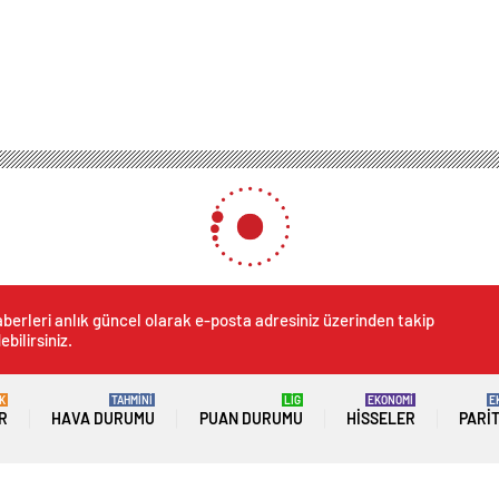
berleri anlık güncel olarak e-posta adresiniz üzerinden takip
ebilirsiniz.
K
TAHMİNİ
LİG
EKONOMİ
E
R
HAVA DURUMU
PUAN DURUMU
HISSELER
PARI