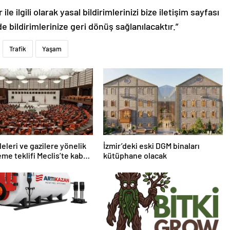
le ilgili olarak yasal bildirimlerinizi bize iletişim sayfası
de bildirimlerinize geri dönüş sağlanılacaktır.”
Trafik
Yaşam
leleri ve gazilere yönelik
İzmir’deki eski DGM binaları
me teklifi Meclis’te kabul
kütüphane olacak