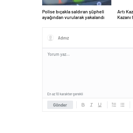
Polise bıçakla saldıran şüpheli
Artı Ka
ayağından vurularak yakalandı
Kazanı 
Tesisle
Sunuyo
En az 10 karakter gerekli
Gönder