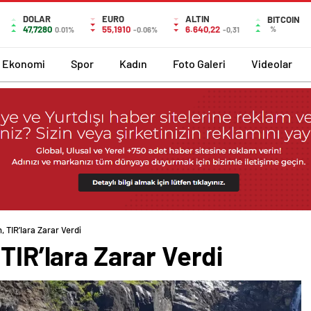
DOLAR
EURO
ALTIN
BITCOIN
47,7280
55,1910
6.640,22
%
0.01%
-0.06%
-0,31
Ekonomi
Spor
Kadın
Foto Galeri
Videolar
, TIR’lara Zarar Verdi
TIR’lara Zarar Verdi