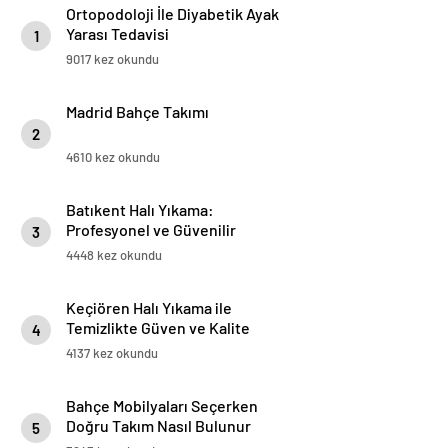
Ortopodoloji İle Diyabetik Ayak
Yarası Tedavisi
1
9017 kez okundu
Madrid Bahçe Takımı
2
4610 kez okundu
Batıkent Halı Yıkama:
Profesyonel ve Güvenilir
3
Hizmetler
4448 kez okundu
Keçiören Halı Yıkama ile
Temizlikte Güven ve Kalite
4
4137 kez okundu
Bahçe Mobilyaları Seçerken
Doğru Takım Nasıl Bulunur
5