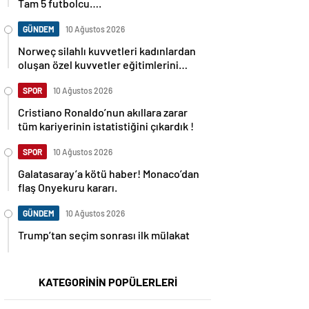
Tam 5 futbolcu….
GÜNDEM
10 Ağustos 2026
Norweç silahlı kuvvetleri kadınlardan
oluşan özel kuvvetler eğitimlerini
başlattı.
SPOR
10 Ağustos 2026
Cristiano Ronaldo’nun akıllara zarar
tüm kariyerinin istatistiğini çıkardık !
SPOR
10 Ağustos 2026
Galatasaray’a kötü haber! Monaco’dan
flaş Onyekuru kararı.
GÜNDEM
10 Ağustos 2026
Trump’tan seçim sonrası ilk mülakat
KATEGORİNİN POPÜLERLERİ