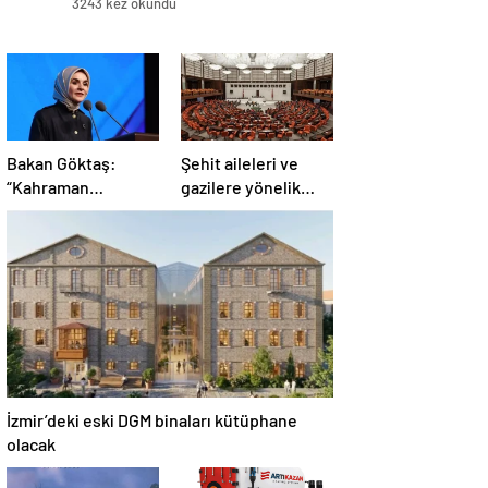
3243 kez okundu
Bakan Göktaş:
Şehit aileleri ve
“Kahraman
gazilere yönelik
gazilerimizin
düzenleme teklifi
haklarını
Meclis’te kabul
güçlendiren yeni bir
edildi
dönemin kapılarını
aralıyoruz”
İzmir’deki eski DGM binaları kütüphane
olacak