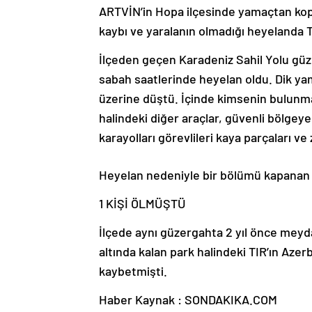
ARTVİN’in Hopa ilçesinde yamaçtan kopa
kaybı ve yaralanın olmadığı heyelanda T
İlçeden geçen Karadeniz Sahil Yolu güz
sabah saatlerinde heyelan oldu. Dik yam
üzerine düştü. İçinde kimsenin bulunma
halindeki diğer araçlar, güvenli bölgey
karayolları görevlileri kaya parçaları ve 
Heyelan nedeniyle bir bölümü kapanan k
1 KİŞİ ÖLMÜŞTÜ
İlçede aynı güzergahta 2 yıl önce mey
altında kalan park halindeki TIR’ın Aze
kaybetmişti.
Haber Kaynak : SONDAKIKA.COM