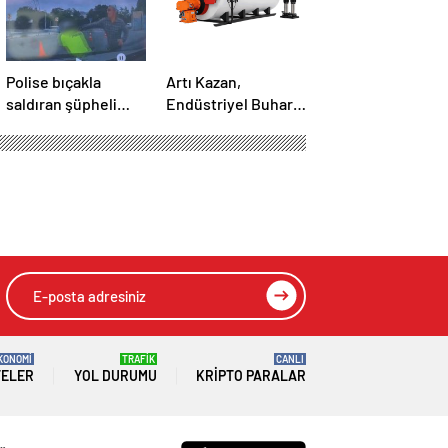
Polise bıçakla
Artı Kazan,
saldıran şüpheli
Endüstriyel Buhar
ayağından
Kazanı
vurularak yakalandı
Çözümleriyle
Üretim Tesislerine
Verimli Sistemler
Sunuyor
KONOMİ
TRAFİK
CANLI
TELER
YOL DURUMU
KRIPTO PARALAR