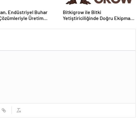
zan, Endüstriyel Buhar
Bitkigrow ile Bitki
Çözümleriyle Üretim
Yetiştiriciliğinde Doğru Ekipman
rine Verimli Sistemler
ve Ürün Seçimi
r