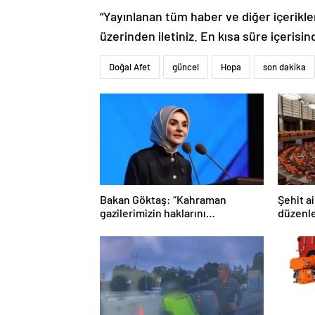
“Yayınlanan tüm haber ve diğer içerikler i
üzerinden iletiniz. En kısa süre içerisin
Doğal Afet
güncel
Hopa
son dakika
Bakan Göktaş: “Kahraman
Şehit ai
gazilerimizin haklarını
düzenle
güçlendiren yeni bir dönemin
edildi
kapılarını aralıyoruz”