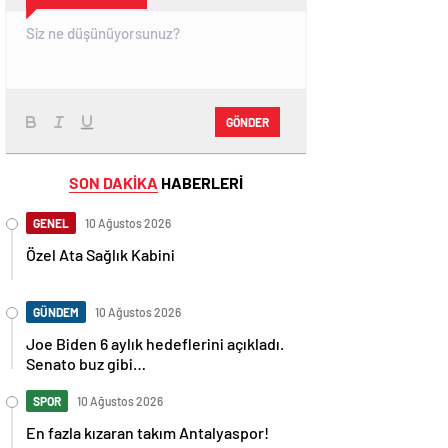
GÖNDER
SON DAKİKA
HABERLERİ
GENEL
10 Ağustos 2026
Özel Ata Sağlık Kabini
GÜNDEM
10 Ağustos 2026
Joe Biden 6 aylık hedeflerini açıkladı.
Senato buz gibi…
SPOR
10 Ağustos 2026
En fazla kızaran takım Antalyaspor!