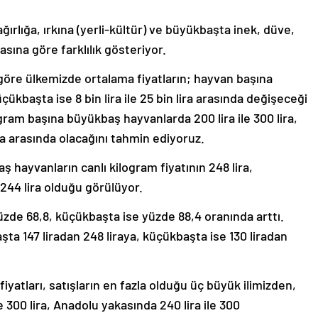
 ağırlığa, ırkına (yerli-kültür) ve büyükbaşta inek, düve,
sına göre farklılık gösteriyor.
 göre ülkemizde ortalama fiyatların; hayvan başına
üçükbaşta ise 8 bin lira ile 25 bin lira arasında değişeceği
logram başına büyükbaş hayvanlarda 200 lira ile 300 lira,
ra arasında olacağını tahmin ediyoruz.
 hayvanların canlı kilogram fiyatının 248 lira,
 244 lira olduğu görülüyor.
üzde 68,8, küçükbaşta ise yüzde 88,4 oranında arttı.
ta 147 liradan 248 liraya, küçükbaşta ise 130 liradan
yatları, satışların en fazla olduğu üç büyük ilimizden,
e 300 lira, Anadolu yakasında 240 lira ile 300