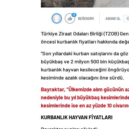
0
BEĞENDİM
ABONE OL
Türkiye Ziraat Odaları Birliği (TZOB) 
öncesi kurbanlık fiyatları hakkında de
“Son yıllardaki kurban satışlarını da g
büyükbaş ve 2 milyon 500 bin küçükbaş
kurbanlık hayvan kesileceğini öngörüyor
kesiminde azalık olacağını öne sürdü.
Bayraktar, “Ülkemizde alım gücünün aza
nedeniyle bu yıl büyükbaş kesimlerind
kesimlerinde ise en az yüzde 10 civarın
KURBANLIK HAYVAN FİYATLARI