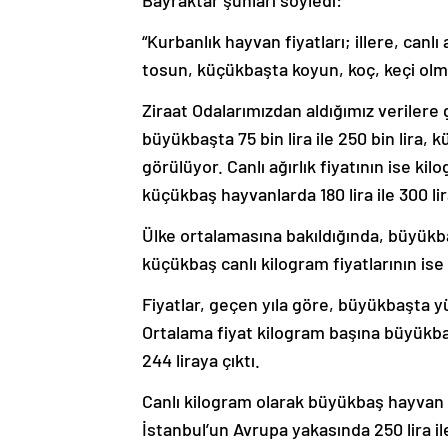
Bayraktar şunları söyledi:
“Kurbanlık hayvan fiyatları; illere, canlı
tosun, küçükbaşta koyun, koç, keçi olma
Ziraat Odalarımızdan aldığımız verilere
büyükbaşta 75 bin lira ile 250 bin lira, k
görülüyor. Canlı ağırlık fiyatının ise ki
küçükbaş hayvanlarda 180 lira ile 300 li
Ülke ortalamasına bakıldığında, büyükbaş
küçükbaş canlı kilogram fiyatlarının ise
Fiyatlar, geçen yıla göre, büyükbaşta y
Ortalama fiyat kilogram başına büyükbaş
244 liraya çıktı.
Canlı kilogram olarak büyükbaş hayvan fi
İstanbul’un Avrupa yakasında 250 lira il