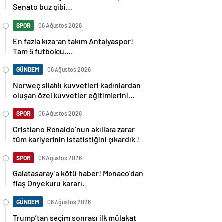
Senato buz gibi…
SPOR
06 Ağustos 2026
En fazla kızaran takım Antalyaspor!
Tam 5 futbolcu….
GÜNDEM
06 Ağustos 2026
Norweç silahlı kuvvetleri kadınlardan
oluşan özel kuvvetler eğitimlerini
başlattı.
SPOR
06 Ağustos 2026
Cristiano Ronaldo’nun akıllara zarar
tüm kariyerinin istatistiğini çıkardık !
SPOR
06 Ağustos 2026
Galatasaray’a kötü haber! Monaco’dan
flaş Onyekuru kararı.
GÜNDEM
06 Ağustos 2026
Trump’tan seçim sonrası ilk mülakat