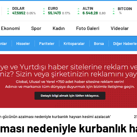
DOLAR
EURO
ALTIN
BITCOIN
47,5952
55,1473
6.548,28
%
0.05%
0.17%
0,80
Ekonomi
Spor
Kadın
Foto Galeri
Videolar
ınlar
Hisseler
Pariteler
Kritoparalar
Borsa
Diğer Haberle
ım gücünün azalması nedeniyle kurbanlık hayvan kesimi azalacak’
2
lması nedeniyle kurbanlık 