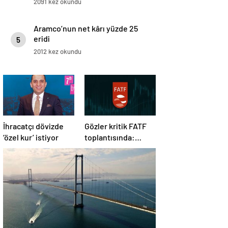
2091 kez okundu
Aramco’nun net kârı yüzde 25
eridi
5
2012 kez okundu
İhracatçı dövizde
Gözler kritik FATF
‘özel kur’ istiyor
toplantısında:
Türkiye gri listeden
çıkacak mı?