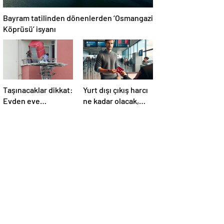
Bayram tatilinden dönenlerden ‘Osmangazi
Köprüsü’ isyanı
Taşınacaklar dikkat:
Yurt dışı çıkış harcı
Evden eve
ne kadar olacak,
nakliyede “yetkili
son durum ne?
şirket” uyarısı