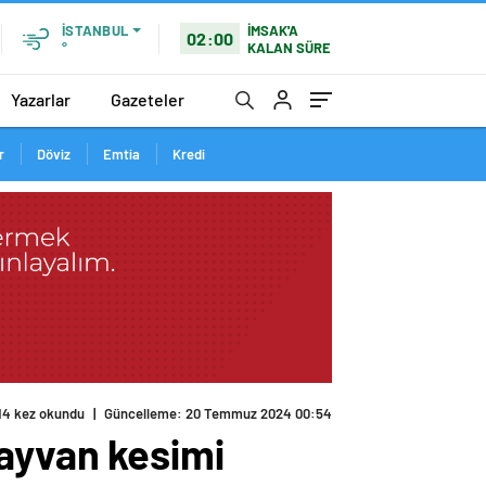
İMSAK'A
İSTANBUL
02:00
KALAN SÜRE
°
Yazarlar
Gazeteler
r
Döviz
Emtia
Kredi
14 kez okundu
|
Güncelleme: 20 Temmuz 2024 00:54
hayvan kesimi