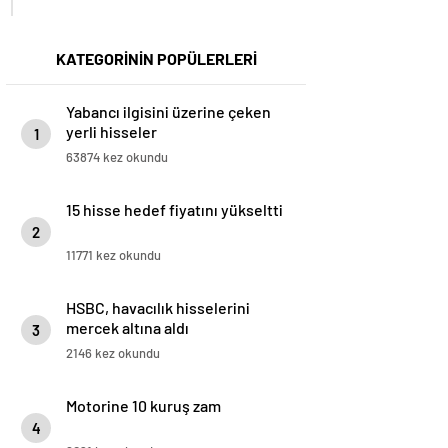
KATEGORİNİN POPÜLERLERİ
Yabancı ilgisini üzerine çeken
yerli hisseler
1
63874 kez okundu
15 hisse hedef fiyatını yükseltti
2
11771 kez okundu
HSBC, havacılık hisselerini
mercek altına aldı
3
2146 kez okundu
Motorine 10 kuruş zam
4