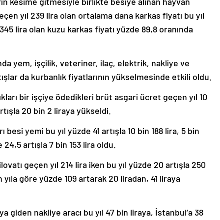
n kesime gitmesiyle birlikte besiye alınan hayvan
 Geçen yıl 239 lira olan ortalama dana karkas fiyatı bu yıl
345 lira olan kuzu karkas fiyatı yüzde 89,8 oranında
yem, işçilik, veteriner, ilaç, elektrik, nakliye ve
lar da kurbanlık fiyatlarının yükselmesinde etkili oldu.
kları bir işçiye ödedikleri brüt asgari ücret geçen yıl 10
rtışla 20 bin 2 liraya yükseldi.
ı besi yemi bu yıl yüzde 41 artışla 10 bin 188 lira, 5 bin
24,5 artışla 7 bin 153 lira oldu.
lovatı geçen yıl 214 lira iken bu yıl yüzde 20 artışla 250
n yıla göre yüzde 109 artarak 20 liradan, 41 liraya
a giden nakliye aracı bu yıl 47 bin liraya, İstanbul’a 38