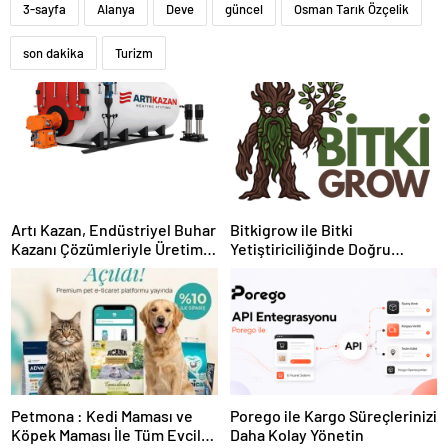
3-sayfa
Alanya
Deve
güncel
Osman Tarık Özçelik
son dakika
Turizm
Artı Kazan, Endüstriyel Buhar
Bitkigrow ile Bitki
Kazanı Çözümleriyle Üretim
Yetiştiriciliğinde Doğru
Tesislerine Verimli Sistemler
Ekipman ve Ürün Seçimi
Sunuyor
Petmona : Kedi Maması ve
Porego ile Kargo Süreçlerinizi
Köpek Maması İle Tüm Evcil
Daha Kolay Yönetin