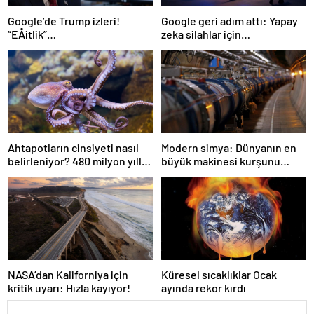
Google’de Trump izleri!
Google geri adım attı: Yapay
“EÅitlik”
zeka silahlar için
ilkesiÂ rafaÂ kaldÄ±rÄ±lÄ±yor,
kullanılabilecek
iÅe alÄ±m sÃ¼reci deÄiÅiyor
Ahtapotların cinsiyeti nasıl
Modern simya: Dünyanın en
belirleniyor? 480 milyon yıllık
büyük makinesi kurşunu
gizem çözüldü
altına dönüştürdü
NASA’dan Kaliforniya için
Küresel sıcaklıklar Ocak
kritik uyarı: Hızla kayıyor!
ayında rekor kırdı