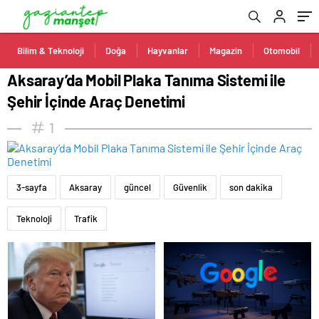
Bilim & Teknoloji
Doğa
Hayvanlar
Magazin
Otomobil
Aksaray’da Mobil Plaka Tanıma Sistemi ile
Şehir İçinde Araç Denetimi
1
3-sayfa
Aksaray
güncel
Güvenlik
son dakika
Teknoloji
Trafik