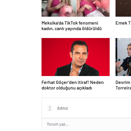
Meksika’da TikTok fenomeni
Emek T
kadın, canlı yayında öldürüldü
Ferhat Göçer’den itiraf! Neden
Devrim 
doktor olduğunu açıkladı
Torreira
kimliği 