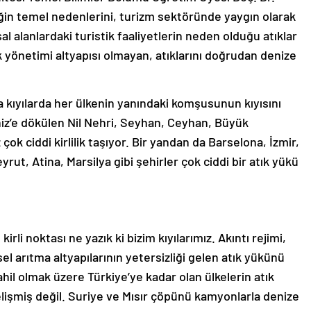
iğin temel nedenlerini, turizm sektöründe yaygın olarak
ısal alanlardaki turistik faaliyetlerin neden olduğu atıklar
ık yönetimi altyapısı olmayan, atıklarını doğrudan denize
a kıyılarda her ülkenin yanındaki komşusunun kıyısını
iz’e dökülen Nil Nehri, Seyhan, Ceyhan, Büyük
çok ciddi kirlilik taşıyor. Bir yandan da Barselona, İzmir,
rut, Atina, Marsilya gibi şehirler çok ciddi bir atık yükü
rli noktası ne yazık ki bizim kıyılarımız. Akıntı rejimi,
el arıtma altyapılarının yetersizliği gelen atık yükünü
dahil olmak üzere Türkiye’ye kadar olan ülkelerin atık
gelişmiş değil. Suriye ve Mısır çöpünü kamyonlarla denize