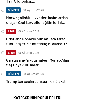
Tam 5 futbolcu….
GÜNDEM
08 Ağustos 2026
Norweç silahlı kuvvetleri kadınlardan
oluşan özel kuvvetler eğitimlerini
başlattı.
SPOR
08 Ağustos 2026
Cristiano Ronaldo’nun akıllara zarar
tüm kariyerinin istatistiğini çıkardık !
SPOR
08 Ağustos 2026
Galatasaray’a kötü haber! Monaco’dan
flaş Onyekuru kararı.
GÜNDEM
08 Ağustos 2026
Trump’tan seçim sonrası ilk mülakat
KATEGORİNİN POPÜLERLERİ