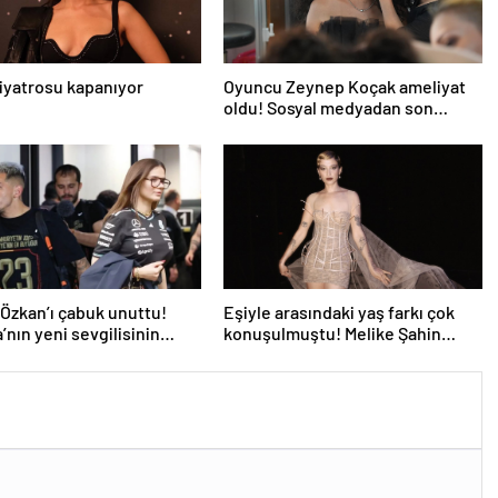
iyatrosu kapanıyor
Oyuncu Zeynep Koçak ameliyat
oldu! Sosyal medyadan son
durumunu paylaştı
Özkan’ı çabuk unuttu!
Eşiyle arasındaki yaş farkı çok
’nın yeni sevgilisinin
konuşulmuştu! Melike Şahin
belli oldu
sahneden aşkını haykırdı