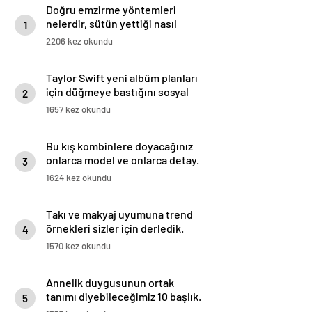
Doğru emzirme yöntemleri
nelerdir, sütün yettiği nasıl
1
anlaşılır?
2206 kez okundu
Taylor Swift yeni albüm planları
için düğmeye bastığını sosyal
2
medyadan duyurdu!
1657 kez okundu
Bu kış kombinlere doyacağınız
onlarca model ve onlarca detay.
3
1624 kez okundu
Takı ve makyaj uyumuna trend
örnekleri sizler için derledik.
4
1570 kez okundu
Annelik duygusunun ortak
tanımı diyebileceğimiz 10 başlık.
5