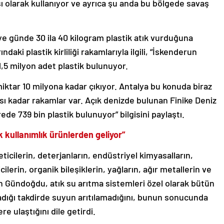
hası olarak kullanıyor ve ayrıca şu anda bu bölgede savaş
eye günde 30 ila 40 kilogram plastik atık vurduğuna
daki plastik kirliliği rakamlarıyla ilgili, “İskenderun
,5 milyon adet plastik bulunuyor.
iktar 10 milyona kadar çıkıyor. Antalya bu konuda biraz
ısı kadar rakamlar var. Açık denizde bulunan Finike Deniz
de 739 bin plastik bulunuyor” bilgisini paylaştı.
k kullanımlık ürünlerden geliyor”
eticilerin, deterjanların, endüstriyel kimyasalların,
cilerin, organik bileşiklerin, yağların, ağır metallerin ve
ran Gündoğdu, atık su arıtma sistemleri özel olarak bütün
madığı takdirde suyun arıtılamadığını, bunun sonucunda
re ulaştığını dile getirdi.