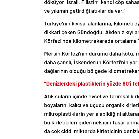
döküyor. İsrail, Filistin’i kendi çöp sa
ve yıkımın getirdiği atıklar da var.”
Türkiye’nin kıyısal alanlarına, kilometr
dikkati çeken Gündoğdu, Akdeniz kıyıların
Körfezi’nde kilometrekarede ortalama 1
Mersin Körfezi’nin durumu daha kötü, m
daha şanslı, İskenderun Körfezi’nin yar
dağlarının olduğu bölgede kilometrekare
“Denizlerdeki plastiklerin yüzde 80’i te
Atık suların içinde evsel ve tarımsal kirl
boyaların, kalıcı ve uçucu organik kirleti
mikroplastiklerin yer alabildiğini akta
bu kirleticileri gidermek için tasarlan
da çok ciddi miktarda kirleticinin denizle