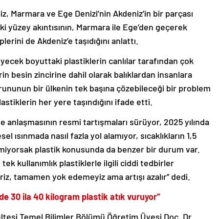
niz, Marmara ve Ege Denizi’nin Akdeniz’in bir parçası
ki yüzey akıntısının, Marmara ile Ege’den geçerek
lerini de Akdeniz’e taşıdığını anlattı.
ecek boyuttaki plastiklerin canlılar tarafından çok
in besin zincirine dahil olarak balıklardan insanlara
sorununun bir ülkenin tek başına çözebileceği bir problem
astiklerin her yere taşındığını ifade etti.
e anlaşmasının resmi tartışmaları sürüyor, 2025 yılında
l ısınmada nasıl fazla yol alamıyor, sıcaklıkların 1,5
miyorsak plastik konusunda da benzer bir durum var.
ek kullanımlık plastiklerle ilgili ciddi tedbirler
biliriz, tamamen yok edemeyiz ama artışı azalır” dedi.
de 30 ila 40 kilogram plastik atık vuruyor”
ltesi Temel Bilimler Bölümü Öğretim Üyesi Doç. Dr.