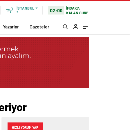
İMSAK'A
İSTANBUL
02:00
KALAN SÜRE
°
Yazarlar
Gazeteler
eriyor
HIZLI YORUM YAP