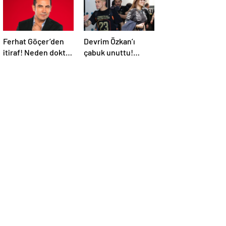
Ferhat Göçer’den
Devrim Özkan’ı
itiraf! Neden doktor
çabuk unuttu!
olduğunu açıkladı
Torreira’nın yeni
sevgilisinin kimliği
belli oldu