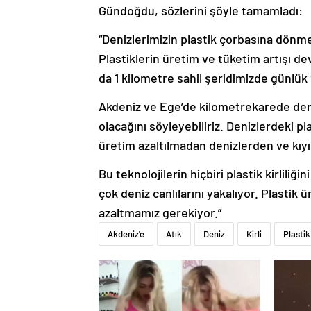
Gündoğdu, sözlerini şöyle tamamladı:
“Denizlerimizin plastik çorbasına dönmes
Plastiklerin üretim ve tüketim artışı de
da 1 kilometre sahil şeridimizde günlük 
Akdeniz ve Ege’de kilometrekarede deni
olacağını söyleyebiliriz. Denizlerdeki pl
üretim azaltılmadan denizlerden ve kıyı
Bu teknolojilerin hiçbiri plastik kirlili
çok deniz canlılarını yakalıyor. Plastik
azaltmamız gerekiyor.”
Akdeniz'e
Atık
Deniz
Kirli
Plastik