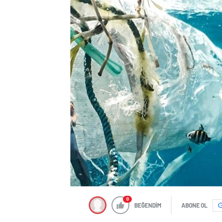
0
BEĞENDİM
ABONE OL