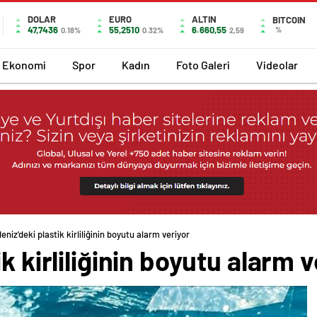
DOLAR
EURO
ALTIN
BITCOIN
47,7436
55,2510
6.660,55
%
0.18%
0.32%
2,59
Ekonomi
Spor
Kadın
Foto Galeri
Videolar
eniz’deki plastik kirliliğinin boyutu alarm veriyor
k kirliliğinin boyutu alarm v