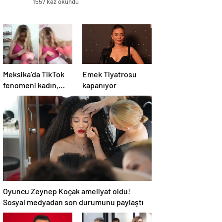
1557 kez okundu
Meksika’da TikTok
Emek Tiyatrosu
fenomeni kadın,
kapanıyor
canlı yayında
öldürüldü
Oyuncu Zeynep Koçak ameliyat oldu!
Sosyal medyadan son durumunu paylaştı