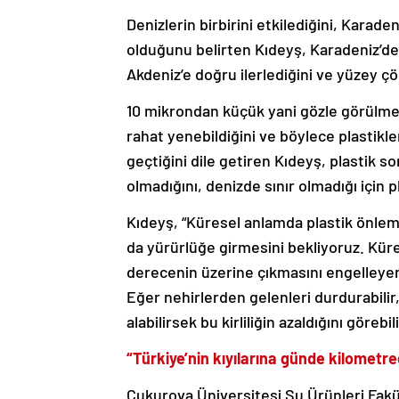
Denizlerin birbirini etkilediğini, Karade
olduğunu belirten Kıdeyş, Karadeniz’de
Akdeniz’e doğru ilerlediğini ve yüzey çöp
10 mikrondan küçük yani gözle görülmey
rahat yenebildiğini ve böylece plastikler
geçtiğini dile getiren Kıdeyş, plastik 
olmadığını, denizde sınır olmadığı için pl
Kıdeyş, “Küresel anlamda plastik önlem
da yürürlüğe girmesini bekliyoruz. Kürese
derecenin üzerine çıkmasını engelleye
Eğer nehirlerden gelenleri durdurabilir, t
alabilirsek bu kirliliğin azaldığını göre
“Türkiye’nin kıyılarına günde kilometre
Çukurova Üniversitesi Su Ürünleri Fakü