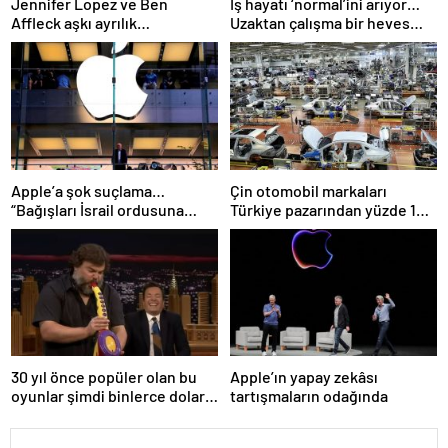
Jennifer Lopez ve Ben
İş hayatı ‘normal’ini arıyor…
Affleck aşkı ayrılık
Uzaktan çalışma bir heves
söylentileriyle gölgelendi
miydi?
Apple’a şok suçlama…
Çin otomobil markaları
“Bağışları İsrail ordusuna
Türkiye pazarından yüzde 10
gönderiyor”
pay alıyor
30 yıl önce popüler olan bu
Apple’ın yapay zekâsı
oyunlar şimdi binlerce dolar
tartışmaların odağında
değerinde