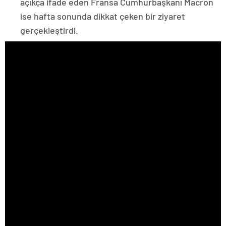
açıkça ifade eden Fransa Cumhurbaşkanı Macron
ise hafta sonunda dikkat çeken bir ziyaret
gerçekleştirdi.