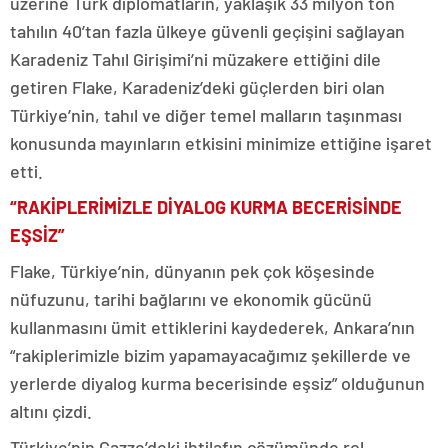
üzerine Türk diplomatların, yaklaşık 33 milyon ton
tahılın 40’tan fazla ülkeye güvenli geçişini sağlayan
Karadeniz Tahıl Girişimi’ni müzakere ettiğini dile
getiren Flake, Karadeniz’deki güçlerden biri olan
Türkiye’nin, tahıl ve diğer temel malların taşınması
konusunda mayınların etkisini minimize ettiğine işaret
etti.
“RAKİPLERİMİZLE DİYALOG KURMA BECERİSİNDE
EŞSİZ”
Flake, Türkiye’nin, dünyanın pek çok köşesinde
nüfuzunu, tarihi bağlarını ve ekonomik gücünü
kullanmasını ümit ettiklerini kaydederek, Ankara’nın
“rakiplerimizle bizim yapamayacağımız şekillerde ve
yerlerde diyalog kurma becerisinde eşsiz” olduğunun
altını çizdi.
Türkiye’nin Gazze’deki ihtilafın çözümünde rol