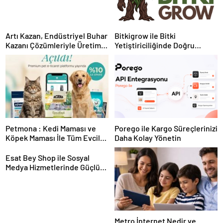
Artı Kazan, Endüstriyel Buhar
Bitkigrow ile Bitki
Kazanı Çözümleriyle Üretim
Yetiştiriciliğinde Doğru
Tesislerine Verimli Sistemler
Ekipman ve Ürün Seçimi
Sunuyor
Petmona : Kedi Maması ve
Porego ile Kargo Süreçlerinizi
Köpek Maması İle Tüm Evcil
Daha Kolay Yönetin
Hayvan Ürünleri
Esat Bey Shop ile Sosyal
Medya Hizmetlerinde Güçlü
Panel Deneyimi
Metro İnternet Nedir ve