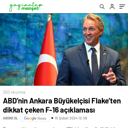
260 okunma
ABD’nin Ankara Büyükelçisi Flake’ten
dikkat çeken F-16 açıklaması
15 Şubat 2024 12:09
ABONE OL
News